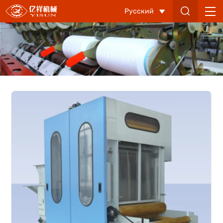
Питатель
Русский
YX189-
1000