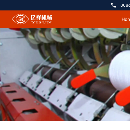
Кардочесальная
0086
машина
Ho
FA231A-
1