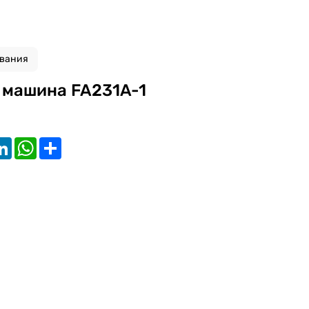
ования
 машина FA231A-1
k
tter
LinkedIn
WhatsApp
Share