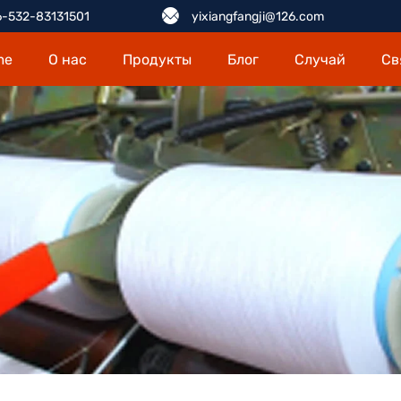
-532-83131501
yixiangfangji@126.com
me
О нас
Продукты
Блог
Случай
Св