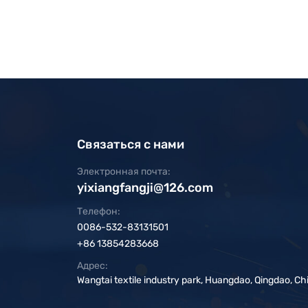
Связаться с нами
Электронная почта:
yixiangfangji@126.com
Телефон:
0086-532-83131501
+86 13854283668
Адрес:
Wangtai textile industry park, Huangdao, Qingdao, Ch