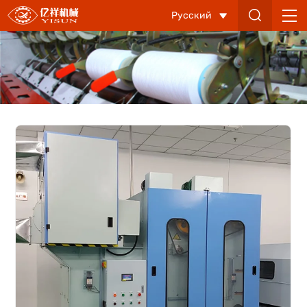
Питатель
Русский
конденсаторного
типа
с
автоматическим
выравнивателем