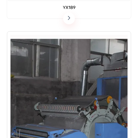
YX189